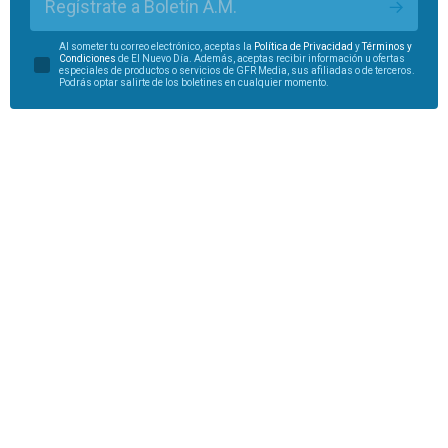
Regístrate a Boletín A.M.
Al someter tu correo electrónico, aceptas la
Política de Privacidad
y
Términos y
Condiciones
de El Nuevo Día. Además, aceptas recibir información u ofertas
especiales de productos o servicios de GFR Media, sus afiliadas o de terceros.
Podrás optar salirte de los boletines en cualquier momento.