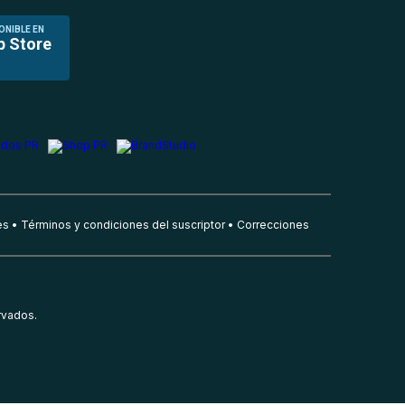
ONIBLE EN
p Store
es
Términos y condiciones del suscriptor
Correcciones
rvados.