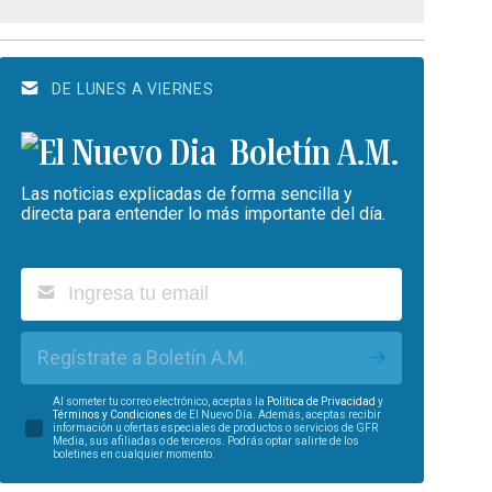
DE LUNES A VIERNES
Boletín A.M.
Las noticias explicadas de forma sencilla y
directa para entender lo más importante del día.
Regístrate a Boletín A.M.
Al someter tu correo electrónico, aceptas la
Política de Privacidad
y
Términos y Condiciones
de El Nuevo Día. Además, aceptas recibir
información u ofertas especiales de productos o servicios de GFR
Media, sus afiliadas o de terceros. Podrás optar salirte de los
boletines en cualquier momento.