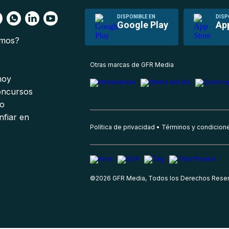
DISPONIBLE EN
DISP
Google Play
Ap
omos?
s
Otras marcas de GFR Media
 hoy
oncursos
io
nfiar en
Política de privacidad
Términos y condicion
©
2026
GFR Media, Todos los Derechos Rese