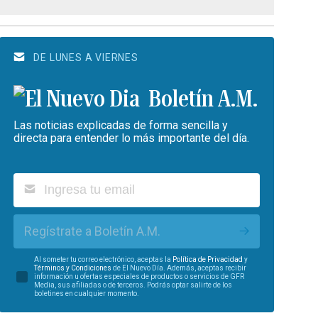
DE LUNES A VIERNES
Boletín A.M.
Las noticias explicadas de forma sencilla y
directa para entender lo más importante del día.
Regístrate a Boletín A.M.
Al someter tu correo electrónico, aceptas la
Política de Privacidad
y
Términos y Condiciones
de El Nuevo Día. Además, aceptas recibir
información u ofertas especiales de productos o servicios de GFR
Media, sus afiliadas o de terceros. Podrás optar salirte de los
boletines en cualquier momento.