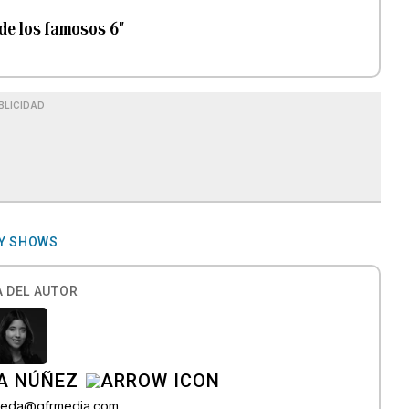
 de los famosos 6″
BLICIDAD
TY SHOWS
 DEL AUTOR
A NÚÑEZ
lveda@gfrmedia.com