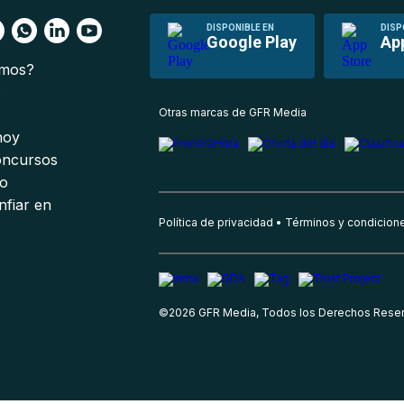
DISPONIBLE EN
DISP
Google Play
Ap
omos?
s
Otras marcas de GFR Media
 hoy
oncursos
io
nfiar en
Política de privacidad
Términos y condicion
©
2026
GFR Media, Todos los Derechos Rese