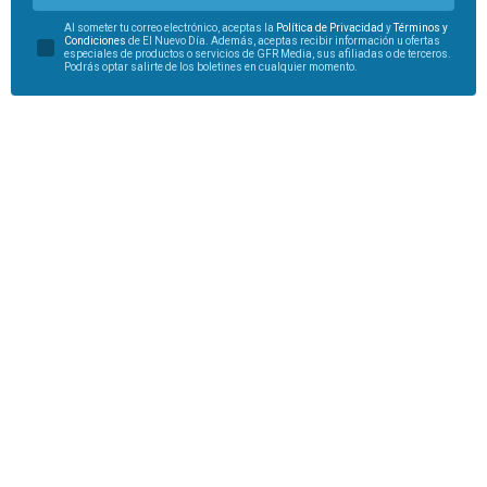
Al someter tu correo electrónico, aceptas la
Política de Privacidad
y
Términos y
Condiciones
de El Nuevo Día. Además, aceptas recibir información u ofertas
especiales de productos o servicios de GFR Media, sus afiliadas o de terceros.
Podrás optar salirte de los boletines en cualquier momento.