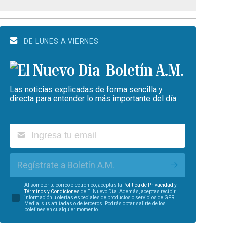
DE LUNES A VIERNES
Boletín A.M.
Las noticias explicadas de forma sencilla y
directa para entender lo más importante del día.
Regístrate a Boletín A.M.
Al someter tu correo electrónico, aceptas la
Política de Privacidad
y
Términos y Condiciones
de El Nuevo Día. Además, aceptas recibir
información u ofertas especiales de productos o servicios de GFR
Media, sus afiliadas o de terceros. Podrás optar salirte de los
boletines en cualquier momento.