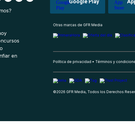
Google Play
Ap
omos?
s
Otras marcas de GFR Media
 hoy
oncursos
io
nfiar en
Política de privacidad
Términos y condicion
©
2026
GFR Media, Todos los Derechos Rese