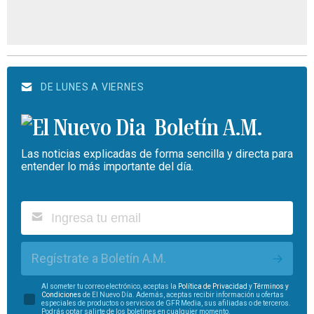
DE LUNES A VIERNES
Boletín A.M.
Las noticias explicadas de forma sencilla y directa para
entender lo más importante del día.
Regístrate a Boletín A.M.
Al someter tu correo electrónico, aceptas la
Política de Privacidad
y
Términos y
Condiciones
de El Nuevo Día. Además, aceptas recibir información u ofertas
especiales de productos o servicios de GFR Media, sus afiliadas o de terceros.
Podrás optar salirte de los boletines en cualquier momento.