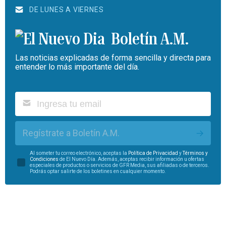
DE LUNES A VIERNES
Boletín A.M.
Las noticias explicadas de forma sencilla y directa para
entender lo más importante del día.
Regístrate a Boletín A.M.
Al someter tu correo electrónico, aceptas la
Política de Privacidad
y
Términos y
Condiciones
de El Nuevo Día. Además, aceptas recibir información u ofertas
especiales de productos o servicios de GFR Media, sus afiliadas o de terceros.
Podrás optar salirte de los boletines en cualquier momento.