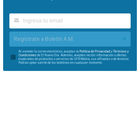
Regístrate a Boletín A.M.
Al someter tu correo electrónico, aceptas la
Política de Privacidad
y
Términos y
Condiciones
de El Nuevo Día. Además, aceptas recibir información u ofertas
especiales de productos o servicios de GFR Media, sus afiliadas o de terceros.
Podrás optar salirte de los boletines en cualquier momento.