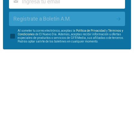
Regístrate a Boletín A.M.
Al someter tu correo electrónico, aceptas la
Política de Privacidad
y
Términos y
Condiciones
de El Nuevo Día. Además, aceptas recibir información u ofertas
especiales de productos o servicios de GFR Media, sus afiliadas o de terceros.
Podrás optar salirte de los boletines en cualquier momento.