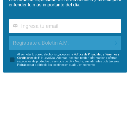
entender lo más importante del día.
Regístrate a Boletín A.M.
Al someter tu correo electrónico, aceptas la
Política de Privacidad
y
Términos y
Condiciones
de El Nuevo Día. Además, aceptas recibir información u ofertas
especiales de productos o servicios de GFR Media, sus afiliadas o de terceros.
Podrás optar salirte de los boletines en cualquier momento.