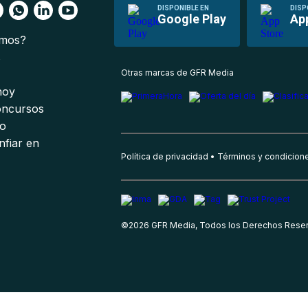
DISPONIBLE EN
DISP
Google Play
Ap
omos?
s
Otras marcas de GFR Media
 hoy
oncursos
io
nfiar en
Política de privacidad
Términos y condicion
©
2026
GFR Media, Todos los Derechos Rese