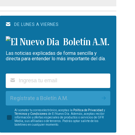
DE LUNES A VIERNES
Boletín A.M.
Las noticias explicadas de forma sencilla y
directa para entender lo más importante del día.
Regístrate a Boletín A.M.
Al someter tu correo electrónico, aceptas la
Política de Privacidad
y
Términos y Condiciones
de El Nuevo Día. Además, aceptas recibir
información u ofertas especiales de productos o servicios de GFR
Media, sus afiliadas o de terceros. Podrás optar salirte de los
boletines en cualquier momento.