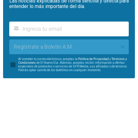
Las noticias explicadas de forma sencilla y directa para
entender lo más importante del día.
Regístrate a Boletín A.M.
Al someter tu correo electrónico, aceptas la
Política de Privacidad
y
Términos y
Condiciones
de El Nuevo Día. Además, aceptas recibir información u ofertas
especiales de productos o servicios de GFR Media, sus afiliadas o de terceros.
Podrás optar salirte de los boletines en cualquier momento.