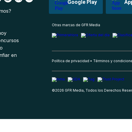
Google Play
Ap
omos?
s
Otras marcas de GFR Media
 hoy
oncursos
io
nfiar en
Política de privacidad
Términos y condicion
©
2026
GFR Media, Todos los Derechos Rese