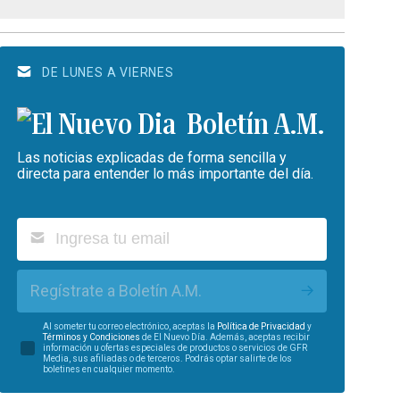
DE LUNES A VIERNES
Boletín A.M.
Las noticias explicadas de forma sencilla y
directa para entender lo más importante del día.
Regístrate a Boletín A.M.
Al someter tu correo electrónico, aceptas la
Política de Privacidad
y
Términos y Condiciones
de El Nuevo Día. Además, aceptas recibir
información u ofertas especiales de productos o servicios de GFR
Media, sus afiliadas o de terceros. Podrás optar salirte de los
boletines en cualquier momento.