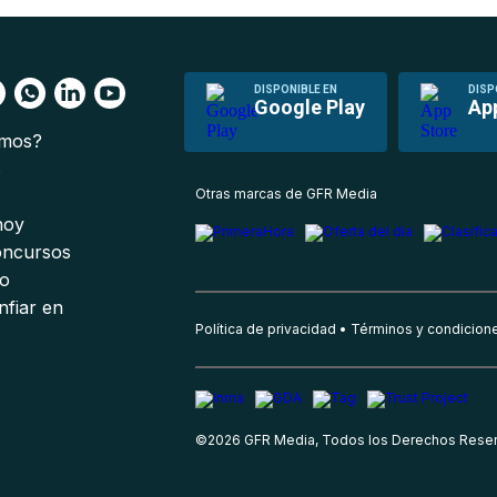
DISPONIBLE EN
DISP
Google Play
Ap
omos?
s
Otras marcas de GFR Media
 hoy
oncursos
io
nfiar en
Política de privacidad
Términos y condicion
©
2026
GFR Media, Todos los Derechos Rese