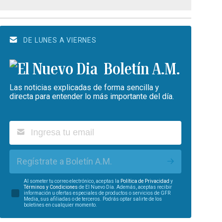
DE LUNES A VIERNES
Boletín A.M.
Las noticias explicadas de forma sencilla y
directa para entender lo más importante del día.
Regístrate a Boletín A.M.
Al someter tu correo electrónico, aceptas la
Política de Privacidad
y
Términos y Condiciones
de El Nuevo Día. Además, aceptas recibir
información u ofertas especiales de productos o servicios de GFR
Media, sus afiliadas o de terceros. Podrás optar salirte de los
boletines en cualquier momento.