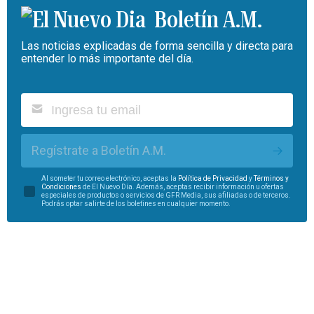
Boletín A.M.
Las noticias explicadas de forma sencilla y directa para
entender lo más importante del día.
Regístrate a Boletín A.M.
Al someter tu correo electrónico, aceptas la
Política de Privacidad
y
Términos y
Condiciones
de El Nuevo Día. Además, aceptas recibir información u ofertas
especiales de productos o servicios de GFR Media, sus afiliadas o de terceros.
Podrás optar salirte de los boletines en cualquier momento.