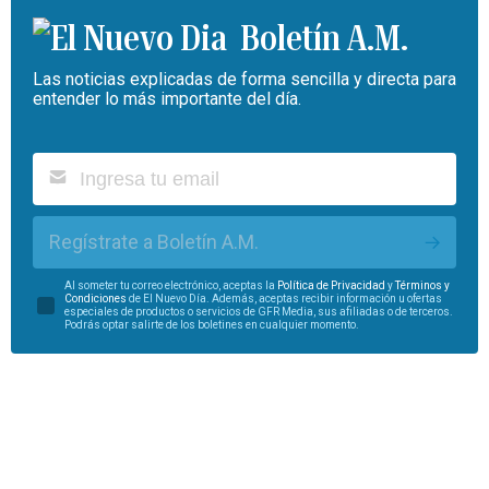
Boletín A.M.
Las noticias explicadas de forma sencilla y directa para
entender lo más importante del día.
Regístrate a Boletín A.M.
Al someter tu correo electrónico, aceptas la
Política de Privacidad
y
Términos y
Condiciones
de El Nuevo Día. Además, aceptas recibir información u ofertas
especiales de productos o servicios de GFR Media, sus afiliadas o de terceros.
Podrás optar salirte de los boletines en cualquier momento.