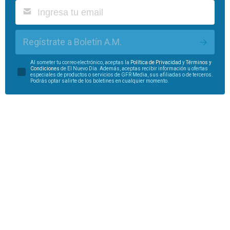
Regístrate a Boletín A.M.
Al someter tu correo electrónico, aceptas la
Política de Privacidad
y
Términos y
Condiciones
de El Nuevo Día. Además, aceptas recibir información u ofertas
especiales de productos o servicios de GFR Media, sus afiliadas o de terceros.
Podrás optar salirte de los boletines en cualquier momento.