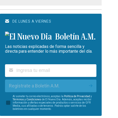
DE LUNES A VIERNES
Boletín A.M.
Las noticias explicadas de forma sencilla y
directa para entender lo más importante del día.
Regístrate a Boletín A.M.
Al someter tu correo electrónico, aceptas la
Política de Privacidad
y
Términos y Condiciones
de El Nuevo Día. Además, aceptas recibir
información u ofertas especiales de productos o servicios de GFR
Media, sus afiliadas o de terceros. Podrás optar salirte de los
boletines en cualquier momento.