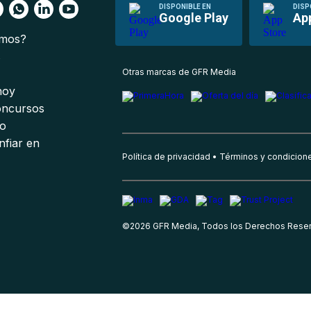
DISPONIBLE EN
DISP
Google Play
Ap
omos?
s
Otras marcas de GFR Media
 hoy
oncursos
io
nfiar en
Política de privacidad
Términos y condicion
©
2026
GFR Media, Todos los Derechos Rese