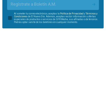
Regístrate a Boletín A.M.
Al someter tu correo electrónico, aceptas la
Política de Privacidad
y
Términos y
Condiciones
de El Nuevo Día. Además, aceptas recibir información u ofertas
especiales de productos o servicios de GFR Media, sus afiliadas o de terceros.
Podrás optar salirte de los boletines en cualquier momento.