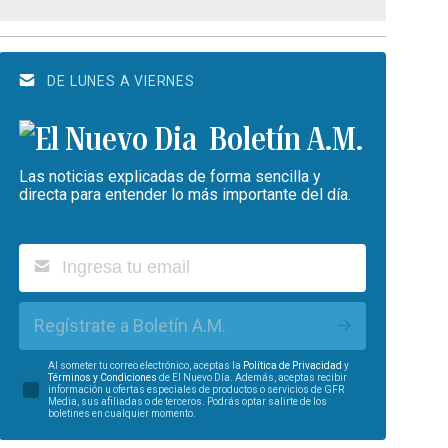
DE LUNES A VIERNES
Boletín A.M.
Las noticias explicadas de forma sencilla y
directa para entender lo más importante del día.
Regístrate a Boletín A.M.
Al someter tu correo electrónico, aceptas la
Política de Privacidad
y
Términos y Condiciones
de El Nuevo Día. Además, aceptas recibir
información u ofertas especiales de productos o servicios de GFR
Media, sus afiliadas o de terceros. Podrás optar salirte de los
boletines en cualquier momento.