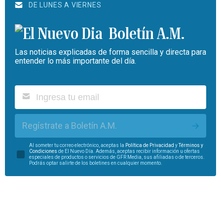
DE LUNES A VIERNES
Boletín A.M.
Las noticias explicadas de forma sencilla y directa para
entender lo más importante del día.
Regístrate a Boletín A.M.
Al someter tu correo electrónico, aceptas la
Política de Privacidad
y
Términos y
Condiciones
de El Nuevo Día. Además, aceptas recibir información u ofertas
especiales de productos o servicios de GFR Media, sus afiliadas o de terceros.
Podrás optar salirte de los boletines en cualquier momento.