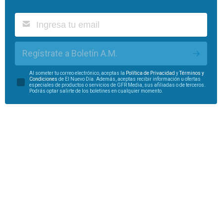
Regístrate a Boletín A.M.
Al someter tu correo electrónico, aceptas la
Política de Privacidad
y
Términos y
Condiciones
de El Nuevo Día. Además, aceptas recibir información u ofertas
especiales de productos o servicios de GFR Media, sus afiliadas o de terceros.
Podrás optar salirte de los boletines en cualquier momento.