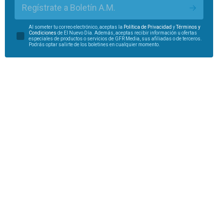
Regístrate a Boletín A.M.
Al someter tu correo electrónico, aceptas la
Política de Privacidad
y
Términos y
Condiciones
de El Nuevo Día. Además, aceptas recibir información u ofertas
especiales de productos o servicios de GFR Media, sus afiliadas o de terceros.
Podrás optar salirte de los boletines en cualquier momento.