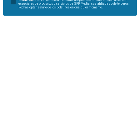
especiales de productos o servicios de GFR Media, sus afiliadas o de terceros.
Podrás optar salirte de los boletines en cualquier momento.