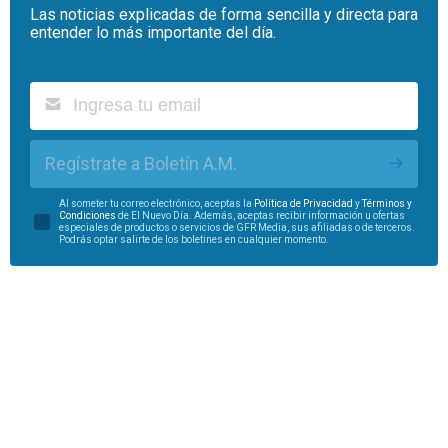
Las noticias explicadas de forma sencilla y directa para
entender lo más importante del día.
Regístrate a Boletín A.M.
Al someter tu correo electrónico, aceptas la
Política de Privacidad
y
Términos y
Condiciones
de El Nuevo Día. Además, aceptas recibir información u ofertas
especiales de productos o servicios de GFR Media, sus afiliadas o de terceros.
Podrás optar salirte de los boletines en cualquier momento.