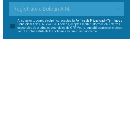
Regístrate a Boletín A.M.
Al someter tu correo electrónico, aceptas la
Política de Privacidad
y
Términos y
Condiciones
de El Nuevo Día. Además, aceptas recibir información u ofertas
especiales de productos o servicios de GFR Media, sus afiliadas o de terceros.
Podrás optar salirte de los boletines en cualquier momento.