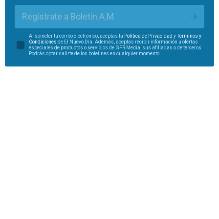
Regístrate a Boletín A.M.
Al someter tu correo electrónico, aceptas la
Política de Privacidad
y
Términos y
Condiciones
de El Nuevo Día. Además, aceptas recibir información u ofertas
especiales de productos o servicios de GFR Media, sus afiliadas o de terceros.
Podrás optar salirte de los boletines en cualquier momento.