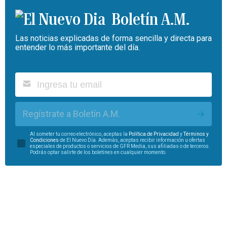
Boletín A.M.
Las noticias explicadas de forma sencilla y directa para
entender lo más importante del día.
Regístrate a Boletín A.M.
Al someter tu correo electrónico, aceptas la
Política de Privacidad
y
Términos y
Condiciones
de El Nuevo Día. Además, aceptas recibir información u ofertas
especiales de productos o servicios de GFR Media, sus afiliadas o de terceros.
Podrás optar salirte de los boletines en cualquier momento.