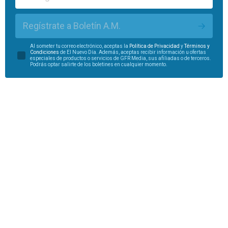
Regístrate a Boletín A.M.
Al someter tu correo electrónico, aceptas la
Política de Privacidad
y
Términos y
Condiciones
de El Nuevo Día. Además, aceptas recibir información u ofertas
especiales de productos o servicios de GFR Media, sus afiliadas o de terceros.
Podrás optar salirte de los boletines en cualquier momento.