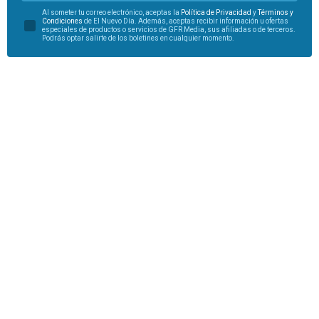
Al someter tu correo electrónico, aceptas la
Política de Privacidad
y
Términos y
Condiciones
de El Nuevo Día. Además, aceptas recibir información u ofertas
especiales de productos o servicios de GFR Media, sus afiliadas o de terceros.
Podrás optar salirte de los boletines en cualquier momento.