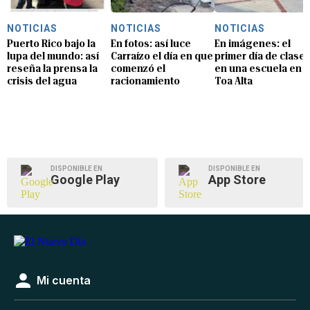
NOTICIAS
NOTICIAS
NOTICIAS
Puerto Rico bajo la
En fotos: así luce
En imágenes: el
lupa del mundo: así
Carraízo el día en que
primer día de clase
reseña la prensa la
comenzó el
en una escuela en
crisis del agua
racionamiento
Toa Alta
DISPONIBLE EN
DISPONIBLE EN
Google Play
App Store
Mi cuenta