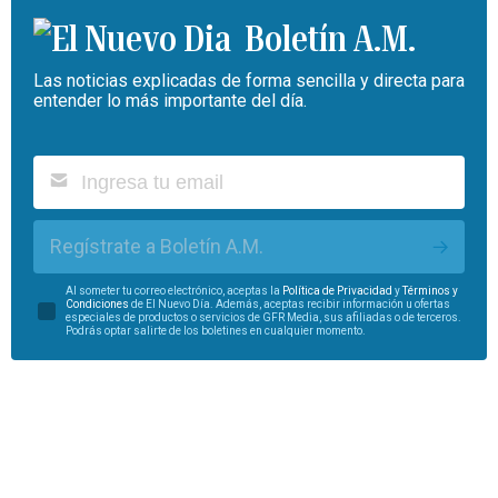
Boletín A.M.
Las noticias explicadas de forma sencilla y directa para
entender lo más importante del día.
Regístrate a Boletín A.M.
Al someter tu correo electrónico, aceptas la
Política de Privacidad
y
Términos y
Condiciones
de El Nuevo Día. Además, aceptas recibir información u ofertas
especiales de productos o servicios de GFR Media, sus afiliadas o de terceros.
Podrás optar salirte de los boletines en cualquier momento.