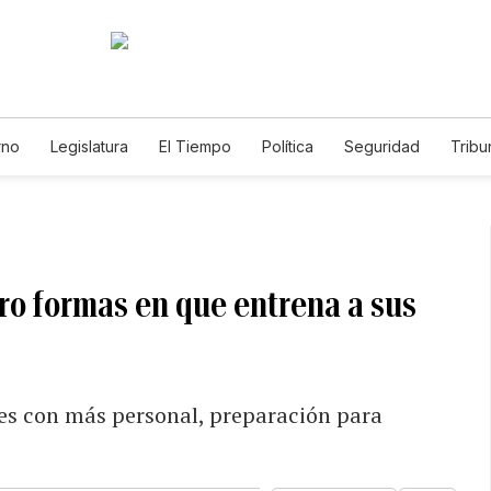
rno
Legislatura
El Tiempo
Política
Seguridad
Tribu
Educador
Caso Gabriela Nicole
tro formas en que entrena a sus
nes con más personal, preparación para