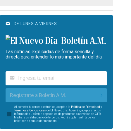
DE LUNES A VIERNES
Boletín A.M.
Las noticias explicadas de forma sencilla y
directa para entender lo más importante del día.
Regístrate a Boletín A.M.
Al someter tu correo electrónico, aceptas la
Política de Privacidad
y
Términos y Condiciones
de El Nuevo Día. Además, aceptas recibir
información u ofertas especiales de productos o servicios de GFR
Media, sus afiliadas o de terceros. Podrás optar salirte de los
boletines en cualquier momento.