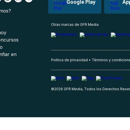
Google Play
Ap
omos?
s
Otras marcas de GFR Media
 hoy
oncursos
io
nfiar en
Política de privacidad
Términos y condicion
©
2026
GFR Media, Todos los Derechos Rese