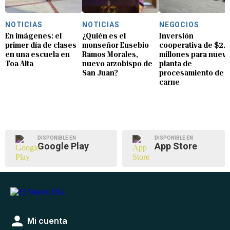
NOTICIAS
NOTICIAS
NEGOCIOS
En imágenes: el
¿Quién es el
Inversión
primer día de clases
monseñor Eusebio
cooperativa de $2.8
en una escuela en
Ramos Morales,
millones para nuev
Toa Alta
nuevo arzobispo de
planta de
San Juan?
procesamiento de
carne
DISPONIBLE EN
DISPONIBLE EN
Google Play
App Store
Mi cuenta