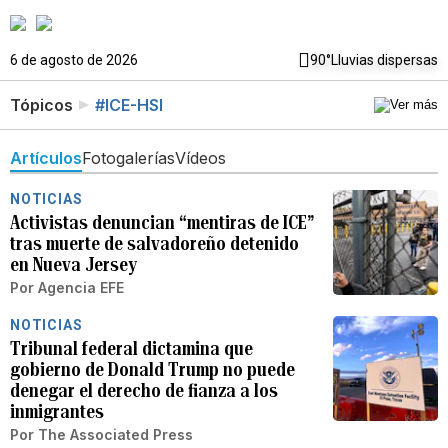
6 de agosto de 2026
90°
Lluvias dispersas
Tópicos
#ICE-HSI
Artículos
Fotogalerías
Vídeos
NOTICIAS
Activistas denuncian “mentiras de ICE”
tras muerte de salvadoreño detenido
en Nueva Jersey
Por
Agencia EFE
NOTICIAS
Tribunal federal dictamina que
gobierno de Donald Trump no puede
denegar el derecho de fianza a los
inmigrantes
Por
The Associated Press