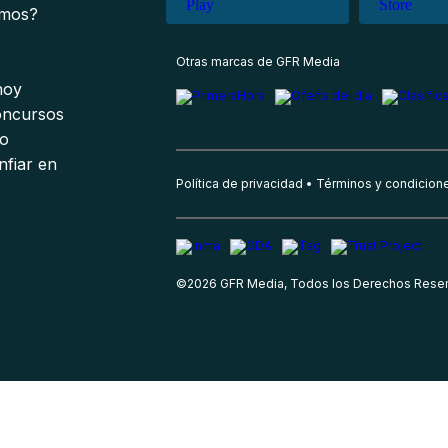
omos?
s
Otras marcas de GFR Media
 hoy
oncursos
io
nfiar en
Política de privacidad
Términos y condicion
©
2026
GFR Media, Todos los Derechos Rese