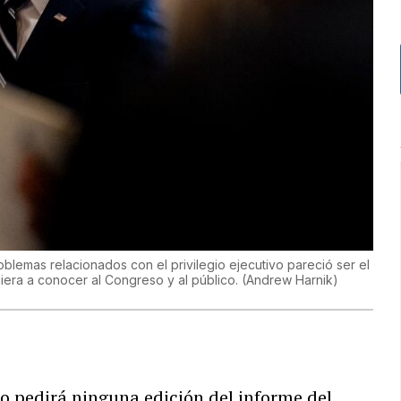
oblemas relacionados con el privilegio ejecutivo pareció ser el
iera a conocer al Congreso y al público.
(
Andrew Harnik
)
o pedirá ninguna edición del informe del