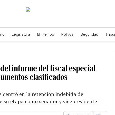
rno
Legislatura
El Tiempo
Política
Seguridad
Tribu
Educador
Caso Gabriela Nicole
del informe del fiscal especial
cumentos clasificados
e centró en la retención indebida de
e su etapa como senador y vicepresidente