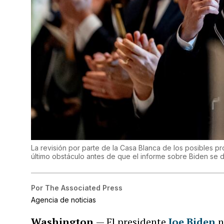
La revisión por parte de la Casa Blanca de los posibles pr
último obstáculo antes de que el informe sobre Biden se d
Por
The Associated Press
Agencia de noticias
Washington
— El presidente
Joe Biden
n