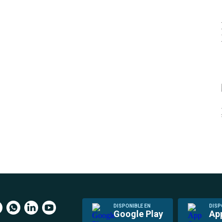
DISPONIBLE EN
DISP
Google Play
Ap