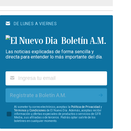
DE LUNES A VIERNES
Boletín A.M.
Las noticias explicadas de forma sencilla y
directa para entender lo más importante del día.
Regístrate a Boletín A.M.
Al someter tu correo electrónico, aceptas la
Política de Privacidad
y
Términos y Condiciones
de El Nuevo Día. Además, aceptas recibir
información u ofertas especiales de productos o servicios de GFR
Media, sus afiliadas o de terceros. Podrás optar salirte de los
boletines en cualquier momento.