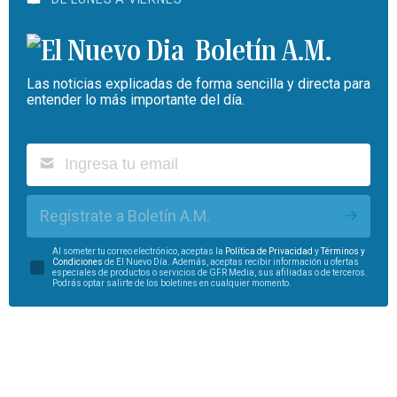
Boletín A.M.
Las noticias explicadas de forma sencilla y directa para
entender lo más importante del día.
Regístrate a Boletín A.M.
Al someter tu correo electrónico, aceptas la
Política de Privacidad
y
Términos y
Condiciones
de El Nuevo Día. Además, aceptas recibir información u ofertas
especiales de productos o servicios de GFR Media, sus afiliadas o de terceros.
Podrás optar salirte de los boletines en cualquier momento.