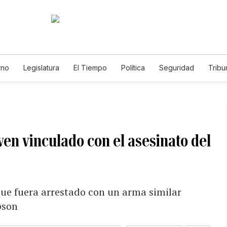
rno
Legislatura
El Tiempo
Política
Seguridad
Tribu
Educador
Caso Gabriela Nicole
ven vinculado con el asesinato del
que fuera arrestado con un arma similar
pson