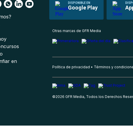
DISPONIBLE EN
DISP
Google Play
Ap
omos?
s
Otras marcas de GFR Media
 hoy
oncursos
io
nfiar en
Política de privacidad
Términos y condicion
©
2026
GFR Media, Todos los Derechos Rese