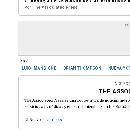
Cronología del asesinato de CEO de UnitedHea
Por
The Associated Press
PU
TAGS
LUIGI MANGIONE
BRIAN THOMPSON
NUEVA YO
ACERCA
THE ASSO
The Associated Press es una cooperativa de noticias indepe
servicios a periódicos y emisoras miembros en los Estados
El Nuevo...
Leer más