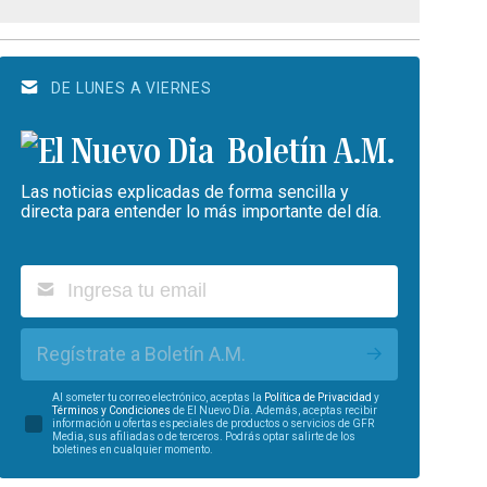
DE LUNES A VIERNES
Boletín A.M.
Las noticias explicadas de forma sencilla y
directa para entender lo más importante del día.
Regístrate a Boletín A.M.
Al someter tu correo electrónico, aceptas la
Política de Privacidad
y
Términos y Condiciones
de El Nuevo Día. Además, aceptas recibir
información u ofertas especiales de productos o servicios de GFR
Media, sus afiliadas o de terceros. Podrás optar salirte de los
boletines en cualquier momento.