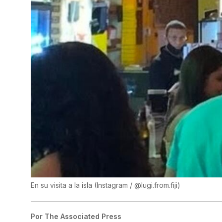
En su visita a la isla
(
Instagram / @lugi.from.fiji
)
Por
The Associated Press