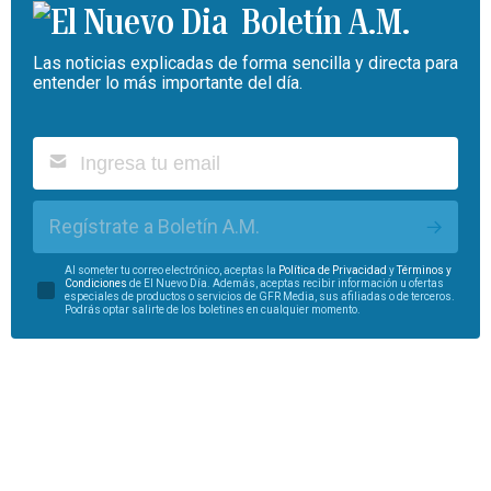
Boletín A.M.
Las noticias explicadas de forma sencilla y directa para
entender lo más importante del día.
Regístrate a Boletín A.M.
Al someter tu correo electrónico, aceptas la
Política de Privacidad
y
Términos y
Condiciones
de El Nuevo Día. Además, aceptas recibir información u ofertas
especiales de productos o servicios de GFR Media, sus afiliadas o de terceros.
Podrás optar salirte de los boletines en cualquier momento.