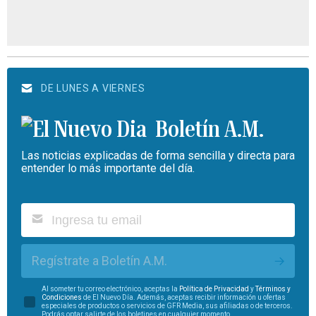
DE LUNES A VIERNES
Boletín A.M.
Las noticias explicadas de forma sencilla y directa para
entender lo más importante del día.
Regístrate a Boletín A.M.
Al someter tu correo electrónico, aceptas la
Política de Privacidad
y
Términos y
Condiciones
de El Nuevo Día. Además, aceptas recibir información u ofertas
especiales de productos o servicios de GFR Media, sus afiliadas o de terceros.
Podrás optar salirte de los boletines en cualquier momento.