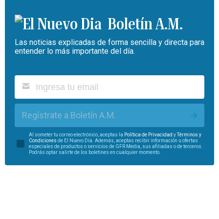
Boletín A.M.
Las noticias explicadas de forma sencilla y directa para
entender lo más importante del día.
Regístrate a Boletín A.M.
Al someter tu correo electrónico, aceptas la
Política de Privacidad
y
Términos y
Condiciones
de El Nuevo Día. Además, aceptas recibir información u ofertas
especiales de productos o servicios de GFR Media, sus afiliadas o de terceros.
Podrás optar salirte de los boletines en cualquier momento.