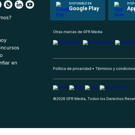
DISPONIBLE EN
DISP
Google Play
Ap
omos?
s
Otras marcas de GFR Media
 hoy
oncursos
io
nfiar en
Política de privacidad
Términos y condicion
©
2026
GFR Media, Todos los Derechos Rese