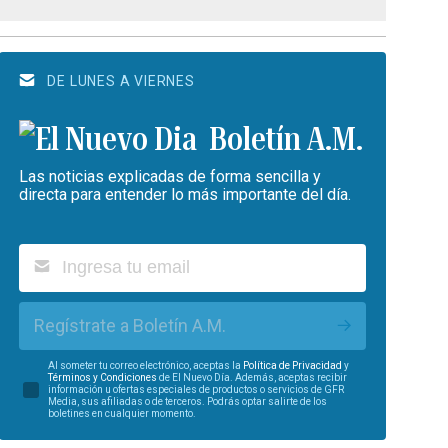
DE LUNES A VIERNES
Boletín A.M.
Las noticias explicadas de forma sencilla y
directa para entender lo más importante del día.
Regístrate a Boletín A.M.
Al someter tu correo electrónico, aceptas la
Política de Privacidad
y
Términos y Condiciones
de El Nuevo Día. Además, aceptas recibir
información u ofertas especiales de productos o servicios de GFR
Media, sus afiliadas o de terceros. Podrás optar salirte de los
boletines en cualquier momento.