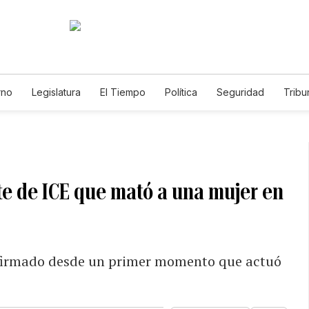
rno
Legislatura
El Tiempo
Política
Seguridad
Tribu
Educador
Caso Gabriela Nicole
e de ICE que mató a una mujer en
firmado desde un primer momento que actuó