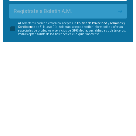
Regístrate a Boletín A.M.
Al someter tu correo electrónico, aceptas la
Política de Privacidad
y
Términos y
Condiciones
de El Nuevo Día. Además, aceptas recibir información u ofertas
especiales de productos o servicios de GFR Media, sus afiliadas o de terceros.
Podrás optar salirte de los boletines en cualquier momento.