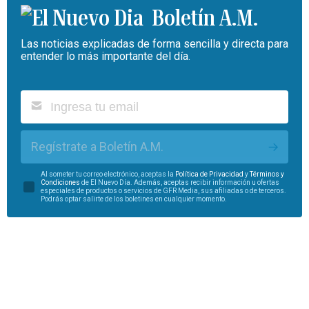
Boletín A.M.
Las noticias explicadas de forma sencilla y directa para
entender lo más importante del día.
Regístrate a Boletín A.M.
Al someter tu correo electrónico, aceptas la
Política de Privacidad
y
Términos y
Condiciones
de El Nuevo Día. Además, aceptas recibir información u ofertas
especiales de productos o servicios de GFR Media, sus afiliadas o de terceros.
Podrás optar salirte de los boletines en cualquier momento.