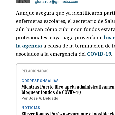
gloria.ruiz@gfrmedia.com
Aunque asegura que ya identificaron parti
enfermeras escolares, el secretario de Sal
aún buscan cómo cubrir con fondos estata
profesionales, cuya paga provenía de
los c
la agencia
a causa de la terminación de f
asociados a la emergencia del
COVID-19
.
RELACIONADAS
CORRESPONSALÍAS
Mientras Puerto Rico apela administrativame
bloquear fondos de COVID-19
Por
José A. Delgado
NOTICIAS
Eliezer Ramos Parés asegura que el posible ci