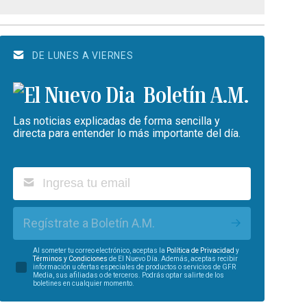
DE LUNES A VIERNES
Boletín A.M.
Las noticias explicadas de forma sencilla y
directa para entender lo más importante del día.
Regístrate a Boletín A.M.
Al someter tu correo electrónico, aceptas la
Política de Privacidad
y
Términos y Condiciones
de El Nuevo Día. Además, aceptas recibir
información u ofertas especiales de productos o servicios de GFR
Media, sus afiliadas o de terceros. Podrás optar salirte de los
boletines en cualquier momento.