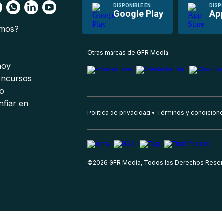
DISPONIBLE EN
DISP
Google Play
Ap
omos?
s
Otras marcas de GFR Media
 hoy
oncursos
io
nfiar en
Política de privacidad
Términos y condicion
©
2026
GFR Media, Todos los Derechos Rese