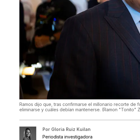
Ramos dijo que, tras confirmarse el millonario recorte de
eliminarse y cuáles debían mantenerse.
(
Ramon "Tonito" 
Por
Gloria Ruiz Kuilan
Periodista investigadora