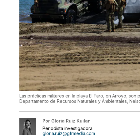
Las prácticas militares en la playa El Faro, en Arroyo, s
Departamento de Recursos Naturales y Ambientales, Nels
Por
Gloria Ruiz Kuilan
Periodista investigadora
gloria.ruiz@gfrmedia.com