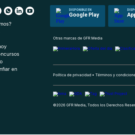
DISPONIBLE EN
DISP
Google Play
Ap
omos?
s
Otras marcas de GFR Media
 hoy
oncursos
io
nfiar en
Política de privacidad
Términos y condicion
©
2026
GFR Media, Todos los Derechos Rese