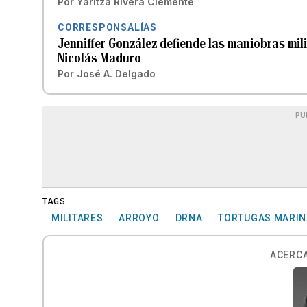
Por
Yaritza Rivera Clemente
CORRESPONSALÍAS
Jenniffer González defiende las maniobras mili
Nicolás Maduro
Por
José A. Delgado
PU
TAGS
MILITARES
ARROYO
DRNA
TORTUGAS MARI
ACERCA