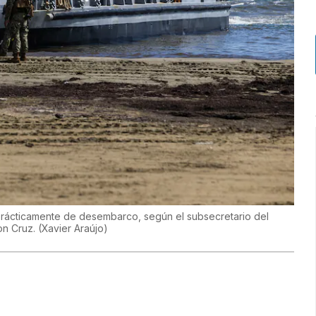
on prácticamente de desembarco, según el subsecretario del
on Cruz.
(
Xavier Araújo
)