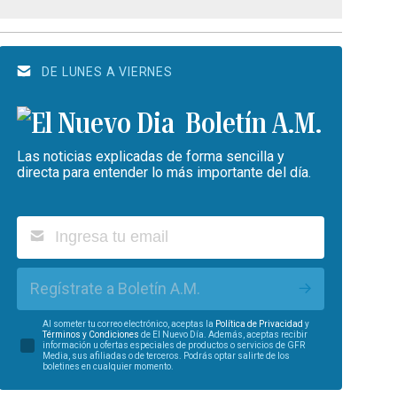
DE LUNES A VIERNES
Boletín A.M.
Las noticias explicadas de forma sencilla y
directa para entender lo más importante del día.
Regístrate a Boletín A.M.
Al someter tu correo electrónico, aceptas la
Política de Privacidad
y
Términos y Condiciones
de El Nuevo Día. Además, aceptas recibir
información u ofertas especiales de productos o servicios de GFR
Media, sus afiliadas o de terceros. Podrás optar salirte de los
boletines en cualquier momento.