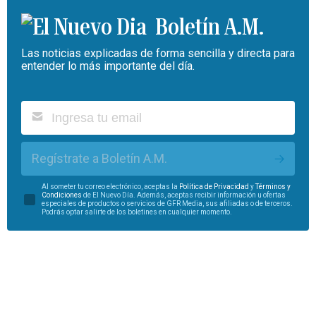
Boletín A.M.
Las noticias explicadas de forma sencilla y directa para
entender lo más importante del día.
Regístrate a Boletín A.M.
Al someter tu correo electrónico, aceptas la
Política de Privacidad
y
Términos y
Condiciones
de El Nuevo Día. Además, aceptas recibir información u ofertas
especiales de productos o servicios de GFR Media, sus afiliadas o de terceros.
Podrás optar salirte de los boletines en cualquier momento.