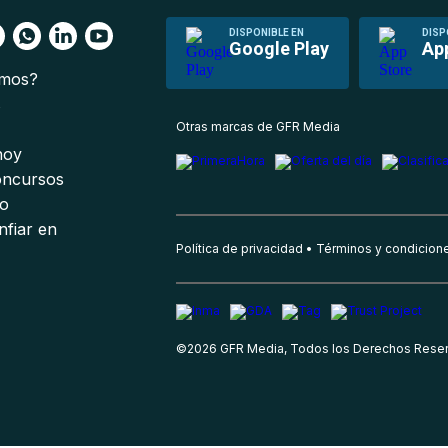
DISPONIBLE EN
DISP
Google Play
Ap
omos?
s
Otras marcas de GFR Media
 hoy
oncursos
io
nfiar en
Política de privacidad
Términos y condicion
©
2026
GFR Media, Todos los Derechos Rese