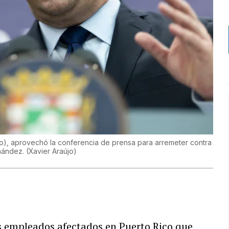
to), aprovechó la conferencia de prensa para arremeter contra
rnández.
(
Xavier Araújo
)
los empleados afectados en Puerto Rico que