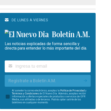
DE LUNES A VIERNES
Boletín A.M.
Las noticias explicadas de forma sencilla y
directa para entender lo más importante del día.
Regístrate a Boletín A.M.
Al someter tu correo electrónico, aceptas la
Política de Privacidad
y
Términos y Condiciones
de El Nuevo Día. Además, aceptas recibir
información u ofertas especiales de productos o servicios de GFR
Media, sus afiliadas o de terceros. Podrás optar salirte de los
boletines en cualquier momento.