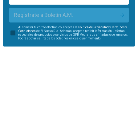
Regístrate a Boletín A.M.
Al someter tu correo electrónico, aceptas la
Política de Privacidad
y
Términos y
Condiciones
de El Nuevo Día. Además, aceptas recibir información u ofertas
especiales de productos o servicios de GFR Media, sus afiliadas o de terceros.
Podrás optar salirte de los boletines en cualquier momento.