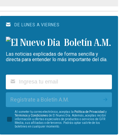
DE LUNES A VIERNES
Boletín A.M.
Las noticias explicadas de forma sencilla y
directa para entender lo más importante del día.
Regístrate a Boletín A.M.
Al someter tu correo electrónico, aceptas la
Política de Privacidad
y
Términos y Condiciones
de El Nuevo Día. Además, aceptas recibir
información u ofertas especiales de productos o servicios de GFR
Media, sus afiliadas o de terceros. Podrás optar salirte de los
boletines en cualquier momento.