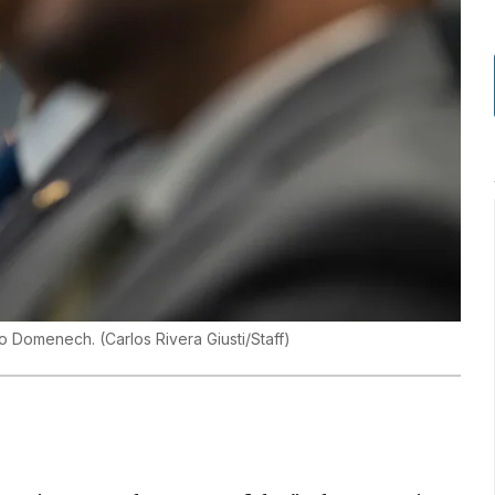
isco Domenech.
(
Carlos Rivera Giusti/Staff
)