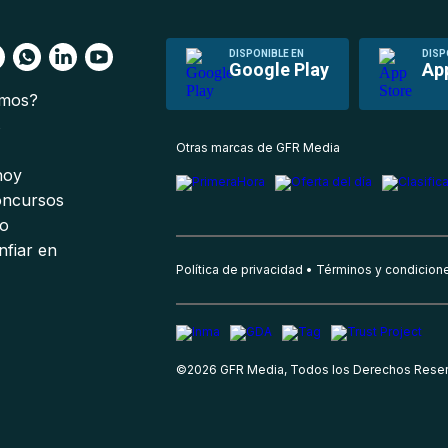
DISPONIBLE EN
DISP
Google Play
Ap
omos?
s
Otras marcas de GFR Media
 hoy
oncursos
io
nfiar en
Política de privacidad
Términos y condicion
©
2026
GFR Media, Todos los Derechos Rese