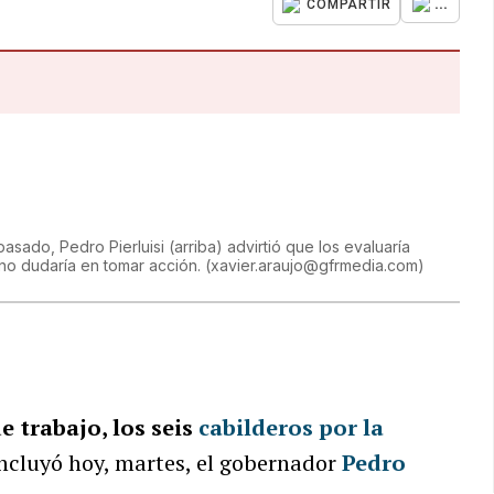
...
COMPARTIR
asado, Pedro Pierluisi (arriba) advirtió que los evaluaría
no dudaría en tomar acción.
(
xavier.araujo@gfrmedia.com
)
e trabajo, los seis
cabilderos por la
oncluyó hoy, martes, el gobernador
Pedro