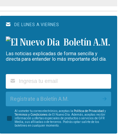
DE LUNES A VIERNES
Boletín A.M.
Las noticias explicadas de forma sencilla y
directa para entender lo más importante del día.
Regístrate a Boletín A.M.
Al someter tu correo electrónico, aceptas la
Política de Privacidad
y
Términos y Condiciones
de El Nuevo Día. Además, aceptas recibir
información u ofertas especiales de productos o servicios de GFR
Media, sus afiliadas o de terceros. Podrás optar salirte de los
boletines en cualquier momento.