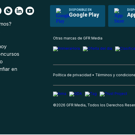
DISPONIBLE EN
DISP
Google Play
Ap
omos?
s
Otras marcas de GFR Media
 hoy
oncursos
io
nfiar en
Política de privacidad
Términos y condicion
©
2026
GFR Media, Todos los Derechos Rese